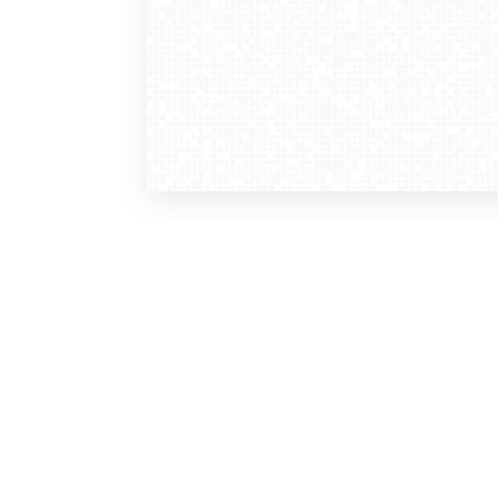
WebCamera
WebC
o serwisie
dla
zasady korzystania
ofer
polityka prywatności
gdz
regulamin zapisu do newslettera
kont
tv - kamery pogodowe
refe
premium
kan