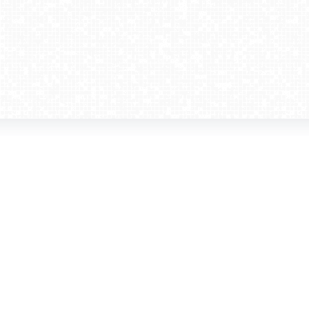
amera dla biznesu
Kontakt
WebCamera Media Sp. z o.o.
 reklamodawców
ul. św. Filipa 23/4
ta
31-150 Kraków
ie oglądać?
tel. +48 12 442 01 86
akt
rencje
webcamera@webcamera.pl
ały FAST
Redakcja