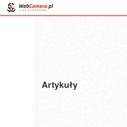
Artykuły
Wakacje w Omanie: Magiczny zakątek Bliski
Wschodu z Dreamtours.pl
2023-10-30