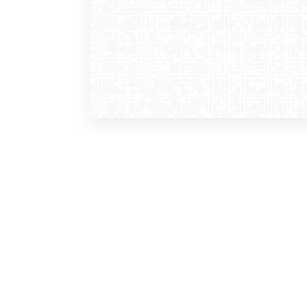
WebCamera
WebC
o serwisie
dla
zasady korzystania
ofer
polityka prywatności
gdz
regulamin zapisu do newslettera
kont
tv - kamery pogodowe
refe
premium
kan