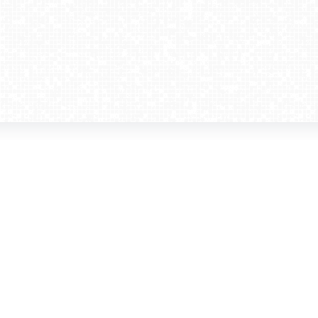
amera dla biznesu
Kontakt
WebCamera Media Sp. z o.o.
 reklamodawców
ul. św. Filipa 23/4
ta
31-150 Kraków
ie oglądać?
tel. +48 12 442 01 86
akt
rencje
webcamera@webcamera.pl
ały FAST
Redakcja