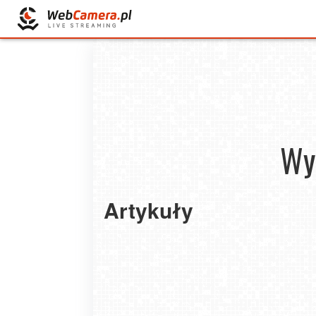
Wy
Artykuły
Chcesz jeździć dłużej i bez zakwasów? Zrób 
na narty bez siłowni w 2 tygodnie.
2026-01-20