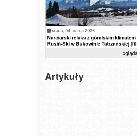
środa,
04 marca 2026
Narciarski relaks z góralskim klimatem 
Rusiń-Ski w Bukowinie Tatrzańskiej [fi
ogląda
Artykuły
Ferie zimowe na każdą kieszeń
2024-02-09