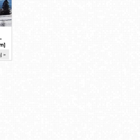
-
lm]
j »