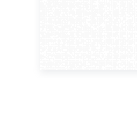
WebCamera
WebC
o serwisie
dla
zasady korzystania
ofer
polityka prywatności
gdz
regulamin zapisu do newslettera
kont
tv - kamery pogodowe
refe