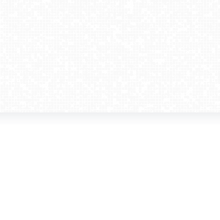
amera dla biznesu
Kontakt
WebCamera Media Sp. z o.o.
 reklamodawców
ul. św. Filipa 23/4
ta
31-150 Kraków
ie oglądać?
tel. +48 12 442 01 86
akt
rencje
webcamera@webcamera.pl