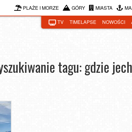
PLAŻE I MORZE
GÓRY
MIASTA
MA
TV
TIMELAPSE
NOWOŚCI
szukiwanie tagu: gdzie jec