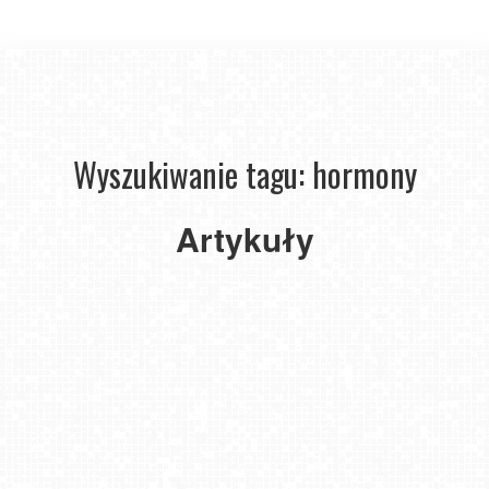
Wyszukiwanie tagu: hormony
Formy
Artykuły
i metody
antykoncepcji
–
przegląd
2026-
03-20