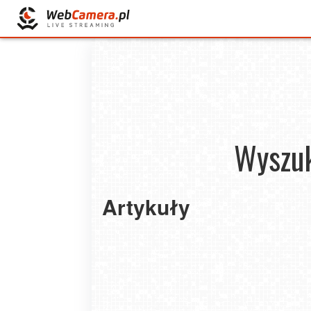
Wyszuk
Artykuły
Termowizja a przepisy – co wolno, a czego 
podczas polowania
2026-07-03