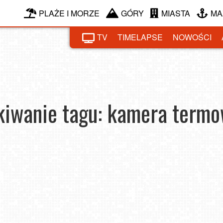
PLAŻE I MORZE
GÓRY
MIASTA
MA
TV
TIMELAPSE
NOWOŚCI
iwanie tagu: kamera termo
nie
Polowanie z termowizją – kiedy technologia spotyka
5 
doświadczenie myśliwego
2026-06-10
2025