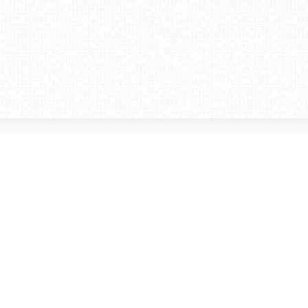
amera dla biznesu
Kontakt
WebCamera Media Sp. z o.o.
 reklamodawców
ul. św. Filipa 23/4
ta
31-150 Kraków
ie oglądać?
tel. +48 12 442 01 86
akt
rencje
webcamera@webcamera.pl
ały FAST
Redakcja