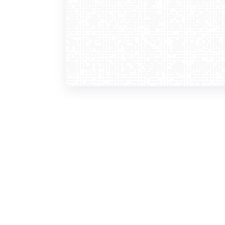
WebCamera
WebC
o serwisie
dla
zasady korzystania
ofer
polityka prywatności
gdz
regulamin zapisu do newslettera
kont
tv - kamery pogodowe
refe
premium
kan