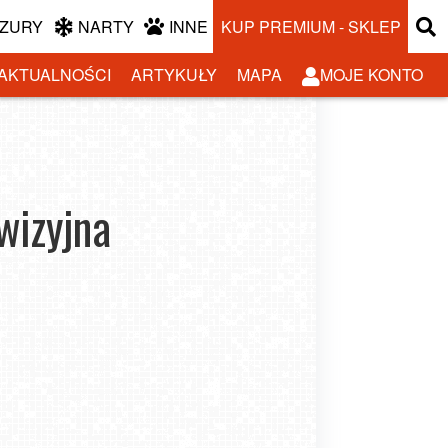
ZURY
NARTY
INNE
KUP PREMIUM - SKLEP
AKTUALNOŚCI
ARTYKUŁY
MAPA
MOJE KONTO
wizyjna
zastosowań dronów z kamerą termowizyjną,
o których nie miałeś pojęcia
-03-13