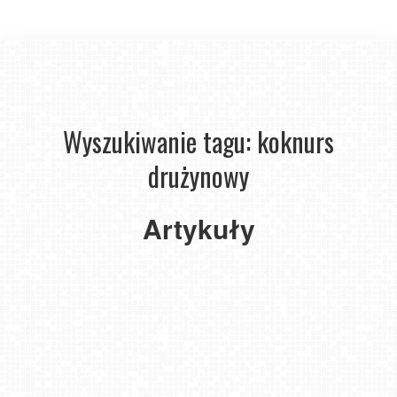
PUCHAR
Wyszukiwanie tagu: koknurs
ŚWIATA
W
drużynowy
SKOKACH
NARCIARSKICH
-
Artykuły
KIEDY
W
WIŚLE?
KALENDARZ
2019-
11-18