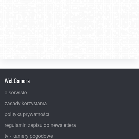
WebCamera
o serwisie
zasady korzystania
polityka prywatności
regulamin zapisu do newslettera
tv - kamery pogodowe