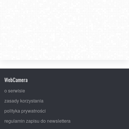
WebCamera
o serwisie
zasady korzystania
polityka prywatności
regulamin zapisu do newslettera