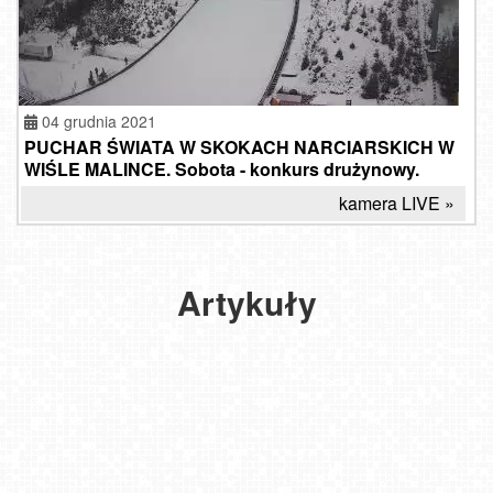
04 grudnia 2021
PUCHAR ŚWIATA W SKOKACH NARCIARSKICH W
WIŚLE MALINCE. Sobota - konkurs drużynowy.
PUCHAR
ŚWIATA
kamera LIVE »
W
SKOKACH
NARCIARSKICH
-
Artykuły
KIEDY
W
WIŚLE?
KALENDARZ
2019-
11-18