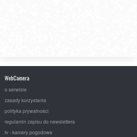
WebCamera
o serwisie
zasady korzystania
polityka prywatności
regulamin zapisu do newslettera
tv - kamery pogodowe