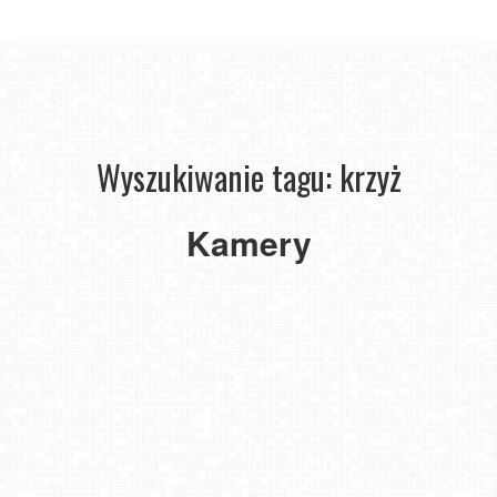
Wyszukiwanie tagu: krzyż
Pustkowo
-
Kamery
widok
na
Krzyż
Nadziei