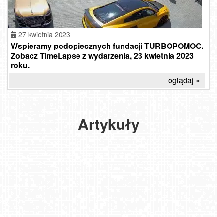
27 kwietnia 2023
Wspieramy podopiecznych fundacji TURBOPOMOC.
SUV
Zobacz TimeLapse z wydarzenia, 23 kwietnia 2023
coupé
roku.
ze
sportowym
oglądaj »
DNA
-
Włoskie
sprawdź
motocykle
jak
-
Artykuły
dopasować
połączenie
go
stylu,
do
pasji
siebie!
i innowacji
2025-
2023-
03-17
09-14