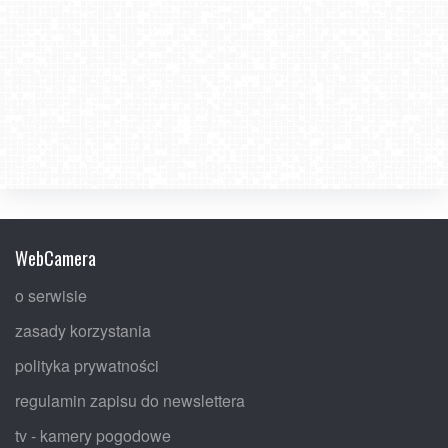
WebCamera
o serwisie
zasady korzystania
polityka prywatności
regulamin zapisu do newslettera
tv - kamery pogodowe