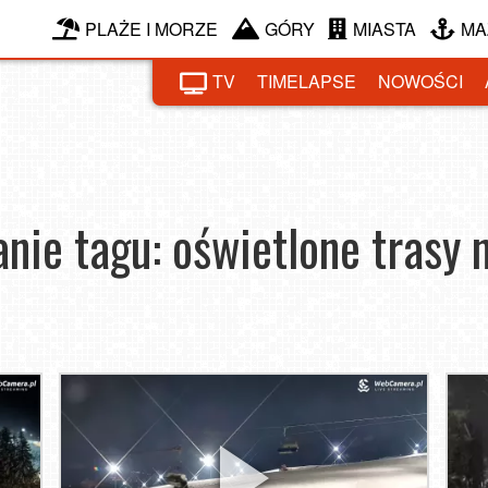
PLAŻE I MORZE
GÓRY
MIASTA
MA
TV
TIMELAPSE
NOWOŚCI
ie tagu: oświetlone trasy 