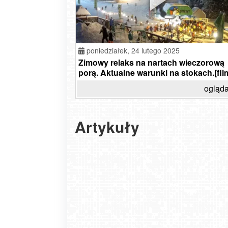
poniedziałek,
24 lutego 2025
Zimowy relaks na nartach wieczorową
porą. Aktualne warunki na stokach.[fil
ogląda
Artykuły
Narty w Sudetach - oświetlone stoki i noclegi b
wyciągów
2026-01-22