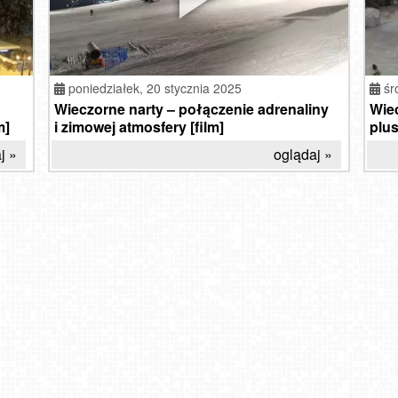
poniedziałek,
20 stycznia 2025
śr
Wieczorne narty – połączenie adrenaliny
Wiec
m]
i zimowej atmosfery [film]
plus
j »
oglądaj »
lisko