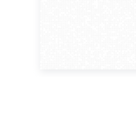
WebCamera
WebC
o serwisie
dla
zasady korzystania
ofer
polityka prywatności
gdz
regulamin zapisu do newslettera
kont
tv - kamery pogodowe
refe