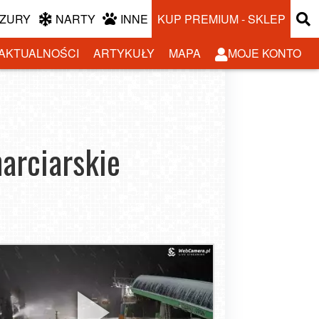
ZURY
NARTY
INNE
KUP PREMIUM - SKLEP
AKTUALNOŚCI
ARTYKUŁY
MAPA
MOJE KONTO
narciarskie