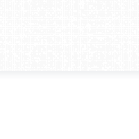
amera dla biznesu
Kontakt
WebCamera Media Sp. z o.o.
 reklamodawców
ul. św. Filipa 23/4
ta
31-150 Kraków
ie oglądać?
tel. +48 12 442 01 86
akt
rencje
webcamera@webcamera.pl