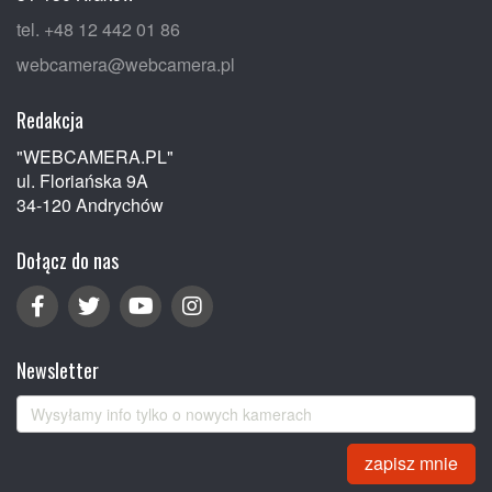
tel. +48 12 442 01 86
webcamera@webcamera.pl
Redakcja
"WEBCAMERA.PL"
ul. Floriańska 9A
34-120 Andrychów
Dołącz do nas
Newsletter
zapisz mnie