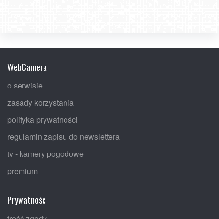
WebCamera
o serwisie
zasady korzystania
polityka prywatności
regulamin zapisu do newslettera
tv - kamery pogodowe
premium
Prywatność
treść zgody