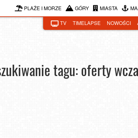
PLAŻE I MORZE
GÓRY
MIASTA
MA
TV
TIMELAPSE
NOWOŚCI
zukiwanie tagu: oferty wcz
ować