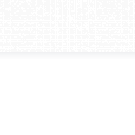
amera dla biznesu
Kontakt
WebCamera Media Sp. z o.o.
 reklamodawców
ul. św. Filipa 23/4
ta
31-150 Kraków
ie oglądać?
tel. +48 12 442 01 86
akt
rencje
webcamera@webcamera.pl
ały FAST
Redakcja