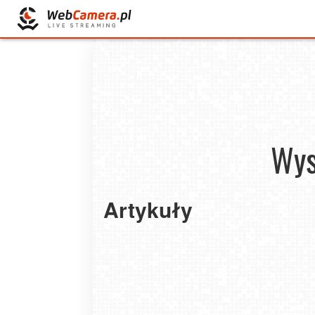
Wys
Artykuły
First czy last minute – kiedy najlepiej rezerw
wakacje? Poradnik 2025
2025-07-09