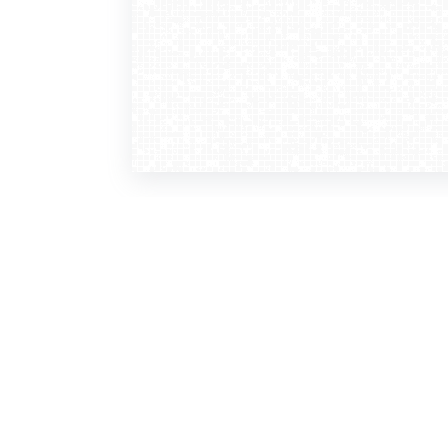
WebCamera
WebC
o serwisie
dla
zasady korzystania
ofer
polityka prywatności
gdz
regulamin zapisu do newslettera
kont
tv - kamery pogodowe
refe
premium
kan