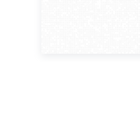
WebCamera
WebC
o serwisie
dla
zasady korzystania
ofer
polityka prywatności
gdz
regulamin zapisu do newslettera
kont
tv - kamery pogodowe
refe
premium
kan