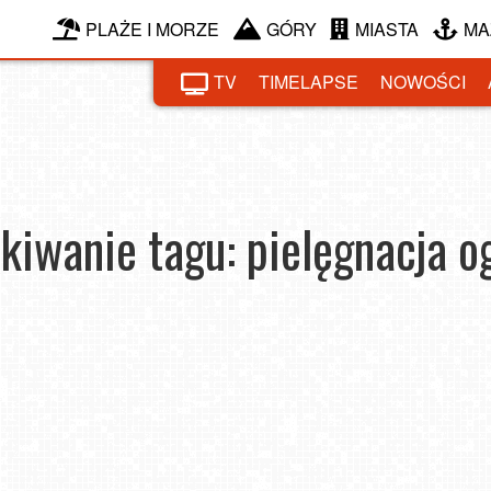
PLAŻE I MORZE
GÓRY
MIASTA
MA
TV
TIMELAPSE
NOWOŚCI
kiwanie tagu: pielęgnacja o
i
Jak zadbać o rośliny ogrodowe po zimie?
Praktyczny poradnik
2026-03-25
2025