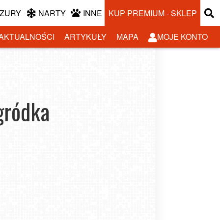
ZURY
NARTY
INNE
KUP PREMIUM - SKLEP
AKTUALNOŚCI
ARTYKUŁY
MAPA
MOJE KONTO
gródka
Wybór odmiany śliwy do Twojego ogrodu
-11-27