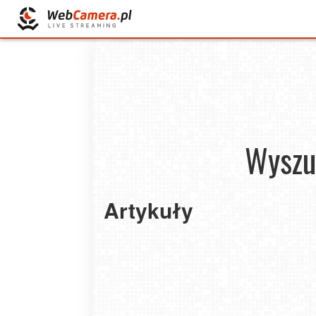
Wyszu
Artykuły
Aronia czarna – zdrowy krzew owocowy
o wyjątkowej odporności i wysokiej wartośc
odżywczej
2026-07-29