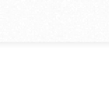
amera dla biznesu
Kontakt
WebCamera Media Sp. z o.o.
 reklamodawców
ul. św. Filipa 23/4
ta
31-150 Kraków
ie oglądać?
tel. +48 12 442 01 86
akt
rencje
webcamera@webcamera.pl
ały FAST
Redakcja