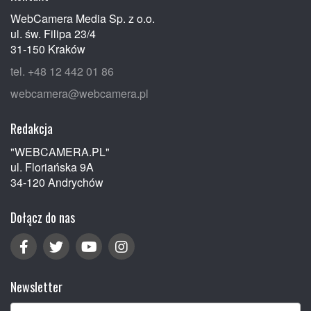
WebCamera Media Sp. z o.o.
ul. św. Filipa 23/4
31-150 Kraków
tel. +48 12 442 01 86
webcamera@webcamera.pl
Redakcja
"WEBCAMERA.PL"
ul. Floriańska 9A
34-120 Andrychów
Dołącz do nas
Newsletter