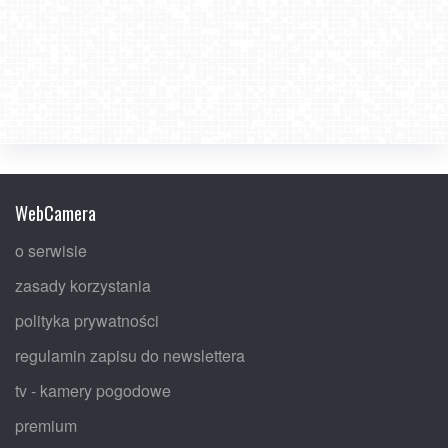
WebCamera
o serwisie
zasady korzystania
polityka prywatności
regulamin zapisu do newslettera
tv - kamery pogodowe
premium