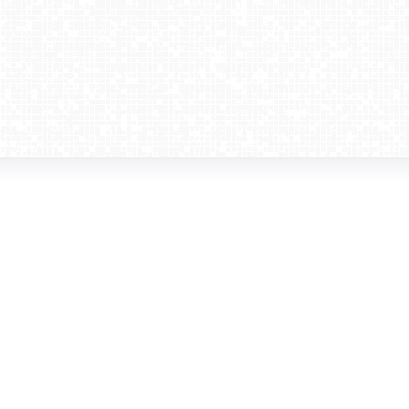
amera dla biznesu
Kontakt
WebCamera Media Sp. z o.o.
 reklamodawców
ul. św. Filipa 23/4
ta
31-150 Kraków
ie oglądać?
tel. +48 12 442 01 86
akt
rencje
webcamera@webcamera.pl
ały FAST
Redakcja