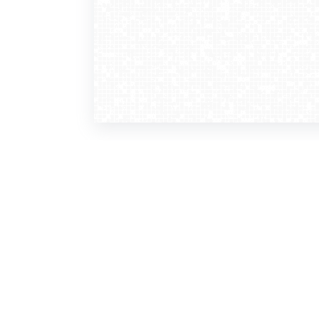
WebCamera
WebC
o serwisie
dla
zasady korzystania
ofer
polityka prywatności
gdz
regulamin zapisu do newslettera
kont
tv - kamery pogodowe
refe
premium
kan