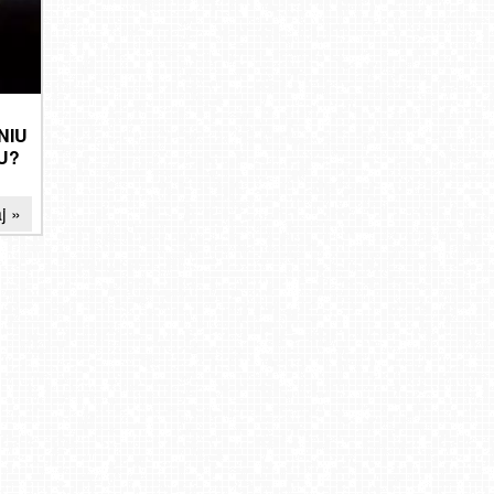
NIU
U?
j »