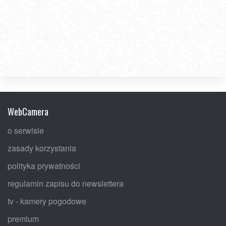
WebCamera
o serwisie
zasady korzystania
polityka prywatności
regulamin zapisu do newslettera
tv - kamery pogodowe
premium