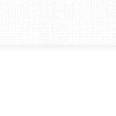
amera dla biznesu
Kontakt
WebCamera Media Sp. z o.o.
 reklamodawców
ul. św. Filipa 23/4
ta
31-150 Kraków
ie oglądać?
tel. +48 12 442 01 86
akt
rencje
webcamera@webcamera.pl
ały FAST
Redakcja