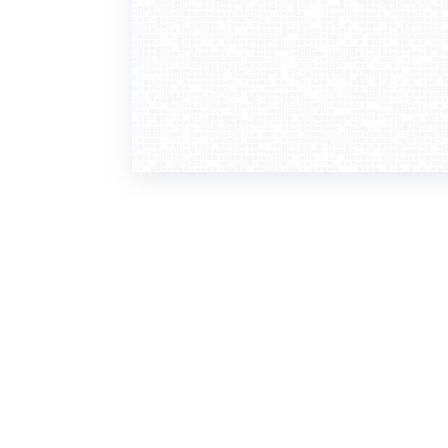
WebCamera
WebC
o serwisie
dla
zasady korzystania
ofer
polityka prywatności
gdz
regulamin zapisu do newslettera
kont
tv - kamery pogodowe
refe
premium
kan