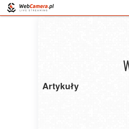
W
Artykuły
4 Mało znane fakty o stali nierdzewnej
2022-12-28