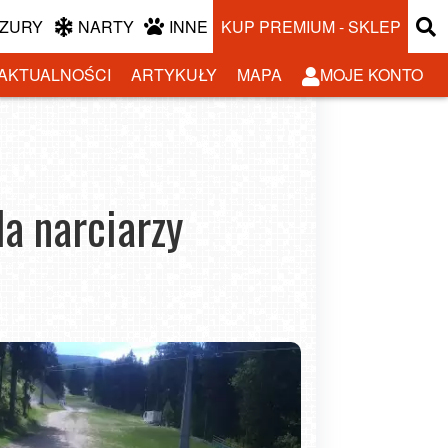
ZURY
NARTY
INNE
KUP PREMIUM - SKLEP
AKTUALNOŚCI
ARTYKUŁY
MAPA
MOJE KONTO
a narciarzy