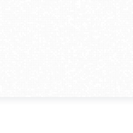
amera dla biznesu
Kontakt
WebCamera Media Sp. z o.o.
 reklamodawców