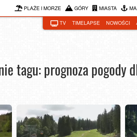
PLAŻE I MORZE
GÓRY
MIASTA
MA
TV
TIMELAPSE
NOWOŚCI
ie tagu: prognoza pogody dl