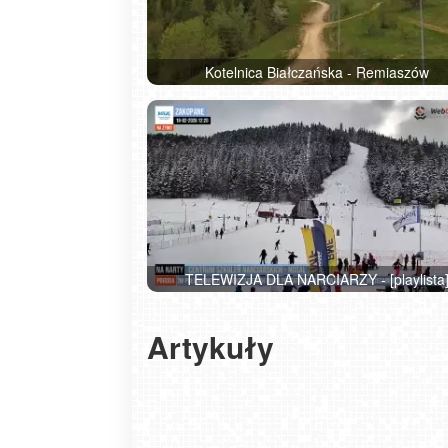
Kotelnica Białczańska - Remiaszów
TELEWIZJA DLA NARCIARZY - [playlista
Artykuły
Czy naprawdę musisz jechać za granicę, ż
pojeździć na nartach?
2026-02-26