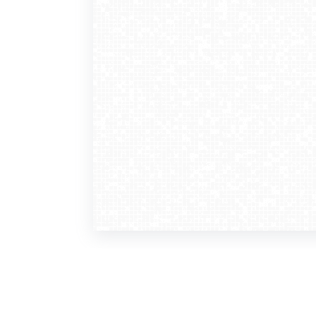
WebCamera
WebC
o serwisie
dla