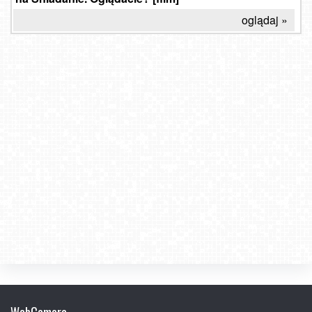
oglądaj »
WebCamera