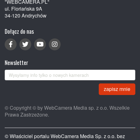
"WEBCAMERA.PL"
ul. Floriańska 9A
34-120 Andrychów
Dołącz do nas
Newsletter
zapisz mnie
© Copyright © by WebCamera Media sp. z o.o. Wszelkie
Prawa Zastrzeżone.
© Właściciel portalu WebCamera Media Sp. z o.o. bez