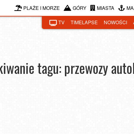
PLAŻE I MORZE
GÓRY
MIASTA
MA
TV
TIMELAPSE
NOWOŚCI
iwanie tagu: przewozy aut
e?