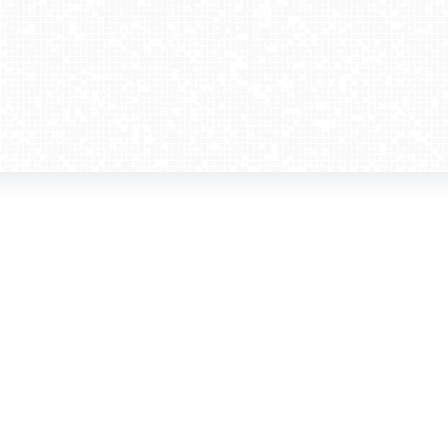
amera dla biznesu
Kontakt
WebCamera Media Sp. z o.o.
 reklamodawców
ul. św. Filipa 23/4
ta
31-150 Kraków
ie oglądać?
tel. +48 12 442 01 86
akt
rencje
webcamera@webcamera.pl
ały FAST
Redakcja