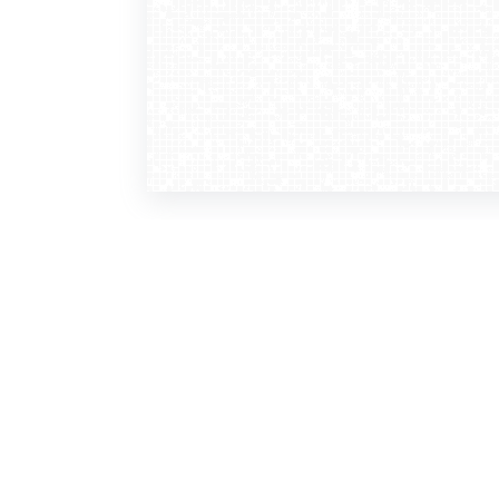
WebCamera
WebC
o serwisie
dla
zasady korzystania
ofer
polityka prywatności
gdz
regulamin zapisu do newslettera
kont
tv - kamery pogodowe
refe
premium
kan