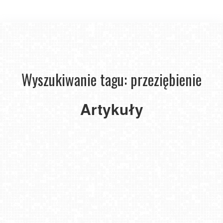
Wyszukiwanie tagu: przeziębienie
Jak
Artykuły
szybko
odblokować
zatkany
nos?
2024-
09-07