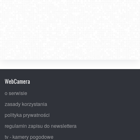
WebCamera
o serwisie
zasady korzystania
polityka prywatności
regulamin zapisu do newslettera
tv - kamery pogodowe