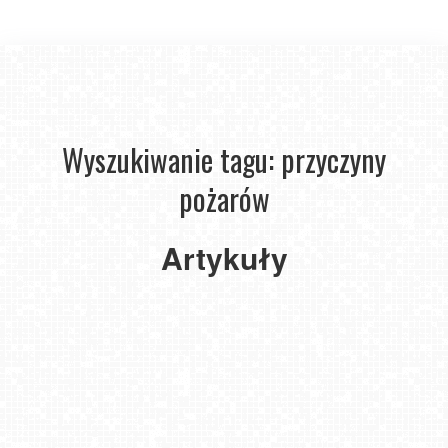
Wyszukiwanie tagu: przyczyny
pożarów
Bezpieczeństwo
pożarowe
w obiektach
Artykuły
turystycznych
-
kompleksowy
przewodnik
2024-
03-13