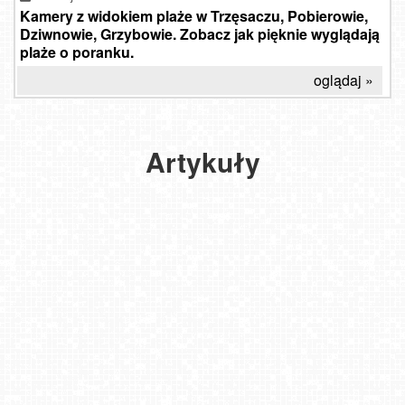
dzikich
Kamery z widokiem plaże w Trzęsaczu, Pobierowie,
plaż,
Dziwnowie, Grzybowie. Zobacz jak pięknie wyglądają
gdzie
plaże o poranku.
odpoczniesz
od
oglądaj »
zgiełku
miasta.
Bezludne,
dzikie
Artykuły
i piękne
plaże
nad
Bałtykiem.
2024-
06-30