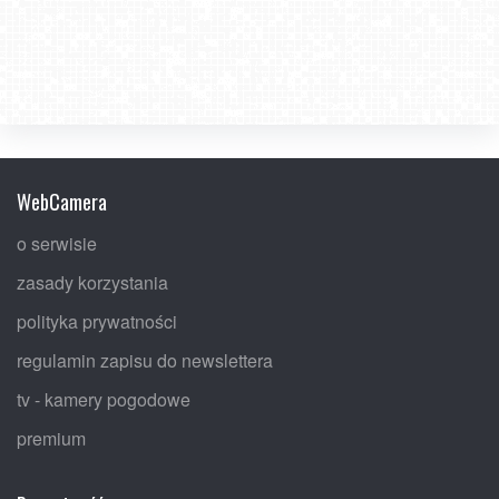
WebCamera
o serwisie
zasady korzystania
polityka prywatności
regulamin zapisu do newslettera
tv - kamery pogodowe
premium