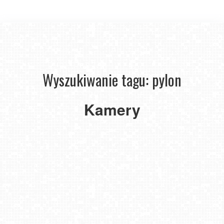
Wyszukiwanie tagu: pylon
USTKA
-
widok
Kamery
z
pylonu
na
plażę