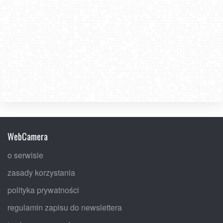
WebCamera
o serwisie
zasady korzystania
polityka prywatności
regulamin zapisu do newslettera