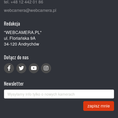
tel. +48 12 442 01 86
webcamera@webcamera.pl
Redakcja
"WEBCAMERA.PL"
ul. Floriańska 9A
34-120 Andrychów
Dołącz do nas
Newsletter
zapisz mnie