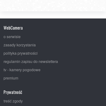
WebCamera
o serwisie
zasady korzystania
polityka prywatności
regulamin zapisu do newslettera
tv - kamery pogodowe
premium
Prywatność
treść zgody