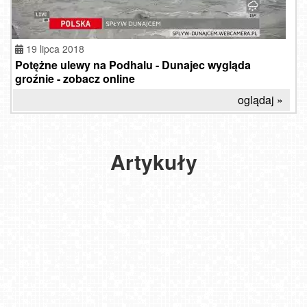
To
19 lipca 2018
już
Potężne ulewy na Podhalu - Dunajec wygląda
oficjalne!
groźnie - zobacz online
Flisacy
wracają
oglądaj »
na
Dunajec.
Znamy
Spływ
datę
Przełomem
Artykuły
otwarcia
Dunajca
sezonu
i inne
w
atrakcje
Szczawnicy
Pienin
2026-
2023-
03-19
04-04