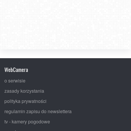
WebCamera
o serwisie
zasady korzystania
polityka prywatności
regulamin zapisu do newslettera
tv - kamery pogodowe