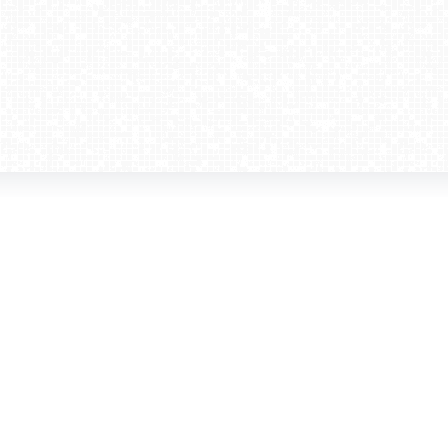
amera dla biznesu
Kontakt
WebCamera Media Sp. z o.o.
 reklamodawców
ul. św. Filipa 23/4
ta
31-150 Kraków
ie oglądać?
tel. +48 12 442 01 86
akt
rencje
webcamera@webcamera.pl
ały FAST
Redakcja