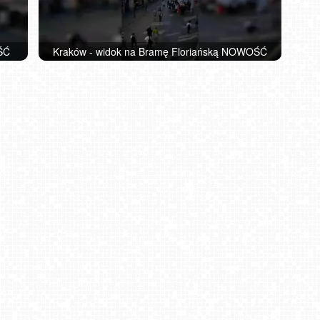
ŚĆ
Kraków - widok na Bramę Floriańską NOWOŚĆ