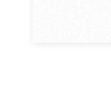
WebCamera
WebC
o serwisie
dla
zasady korzystania
ofer
polityka prywatności
gdz
regulamin zapisu do newslettera
kont
tv - kamery pogodowe
refe
premium
kan