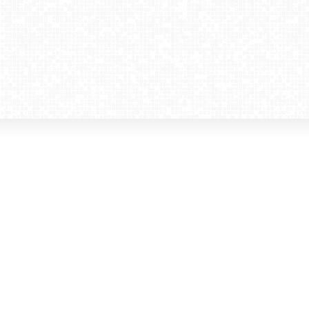
amera dla biznesu
Kontakt
WebCamera Media Sp. z o.o.
 reklamodawców
ul. św. Filipa 23/4
ta
31-150 Kraków
ie oglądać?
tel. +48 12 442 01 86
akt
rencje
webcamera@webcamera.pl
ały FAST
Redakcja