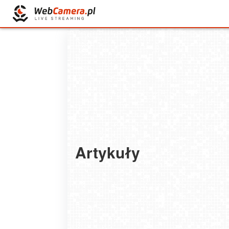
Artykuły
Urbex po polsku – najlepsze miejsca i niezb
wyposażenie
2025-07-17