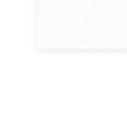
WebCamera
WebC
o serwisie
dla
zasady korzystania
ofer
polityka prywatności
gdz
regulamin zapisu do newslettera
kont
tv - kamery pogodowe
refe
premium
kan