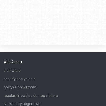
WebCamera
o serwisie
zasady korzystania
polityka prywatności
regulamin zapisu do newslettera
tv - kamery pogodowe