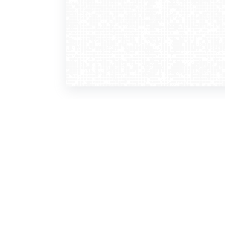
WebCamera
WebC
o serwisie
dla
zasady korzystania
ofer
polityka prywatności
gdz
regulamin zapisu do newslettera
kont
tv - kamery pogodowe
refe
premium
kan