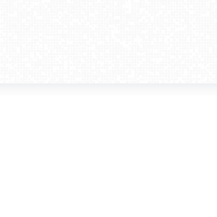
amera dla biznesu
Kontakt
WebCamera Media Sp. z o.o.
 reklamodawców
ul. św. Filipa 23/4
ta
31-150 Kraków
ie oglądać?
tel. +48 12 442 01 86
akt
rencje
webcamera@webcamera.pl
ały FAST
Redakcja