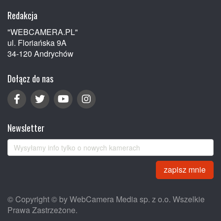
Redakcja
"WEBCAMERA.PL"
ul. Floriańska 9A
34-120 Andrychów
Dołącz do nas
Newsletter
zapisz mnie
© Copyright © by WebCamera Media sp. z o.o. Wszelkie
Prawa Zastrzeżone.