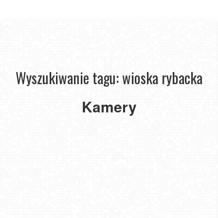
Wyszukiwanie tagu: wioska rybacka
CHŁOPY
-
Kamery
widok
na
kutry
rybackie
CHŁAPOWO