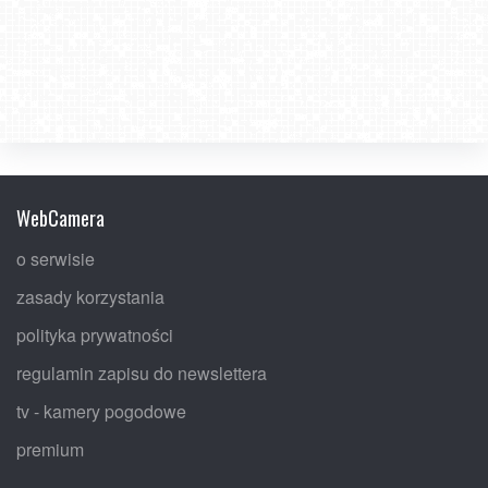
WebCamera
o serwisie
zasady korzystania
polityka prywatności
regulamin zapisu do newslettera
tv - kamery pogodowe
premium