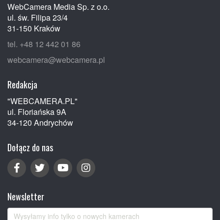
WebCamera Media Sp. z o.o.
ul. św. Filipa 23/4
31-150 Kraków
tel. +48 12 442 01 86
webcamera@webcamera.pl
Redakcja
"WEBCAMERA.PL"
ul. Floriańska 9A
34-120 Andrychów
Dołącz do nas
Newsletter