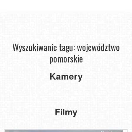
Wyszukiwanie tagu: województwo
pomorskie
LUBIATOWO
Trzepowo
Kamery
-
-
widok
widok
na
na
morze
stok
Filmy