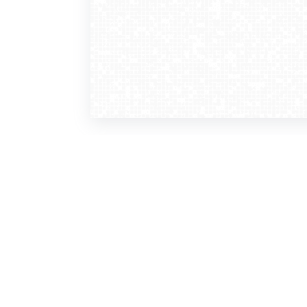
WebCamera
WebC
o serwisie
dla
zasady korzystania
ofer
polityka prywatności
gdz
regulamin zapisu do newslettera
kont
tv - kamery pogodowe
refe
premium
kan