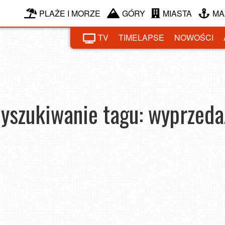
PLAŻE I MORZE
GÓRY
MIASTA
MA
TV
TIMELAPSE
NOWOŚCI
yszukiwanie tagu: wyprzeda
Znalazłeś pieniądze pod choinką?
odnik
Skorzystaj ze świątecznych rabatów
2021-01-07