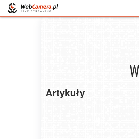
W
Artykuły
Jak polować na promocje? Praktyczny przew
po wyprzedażach samochodów
2023-12-23