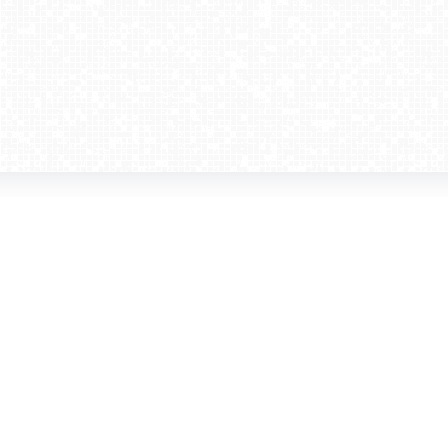
amera dla biznesu
Kontakt
WebCamera Media Sp. z o.o.
 reklamodawców
ul. św. Filipa 23/4
ta
31-150 Kraków
ie oglądać?
tel. +48 12 442 01 86
akt
rencje
webcamera@webcamera.pl
ały FAST
Redakcja