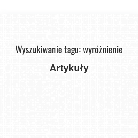
Wyszukiwanie tagu: wyróżnienie
Artykuły
Błękitna flaga 2022r. Kamery z widokiem na najczystsze plaże
i mariny w Polsce. Ranking
2022-06-28