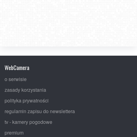
WebCamera
o serwisie
zasady korzystania
polityka prywatności
regulamin zapisu do newslettera
tv - kamery pogodowe
premium