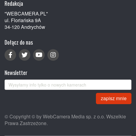
Redakcja
"WEBCAMERA.PL"
ul. Floriańska 9A
34-120 Andrychów
Dołącz do nas
Newsletter
zapisz mnie
© Copyright © by WebCamera Media sp. z o.o. Wszelkie
Prawa Zastrzeżone.