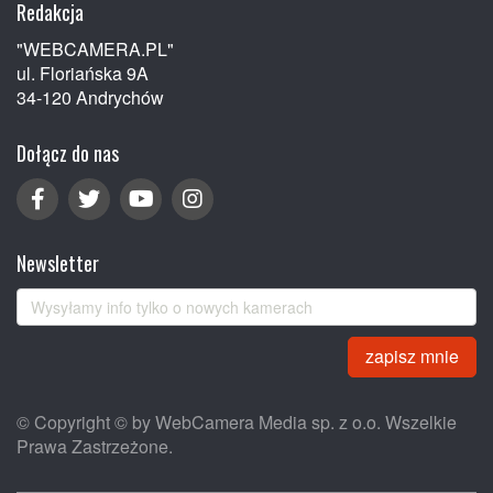
Redakcja
"WEBCAMERA.PL"
ul. Floriańska 9A
34-120 Andrychów
Dołącz do nas
Newsletter
zapisz mnie
© Copyright © by WebCamera Media sp. z o.o. Wszelkie
Prawa Zastrzeżone.