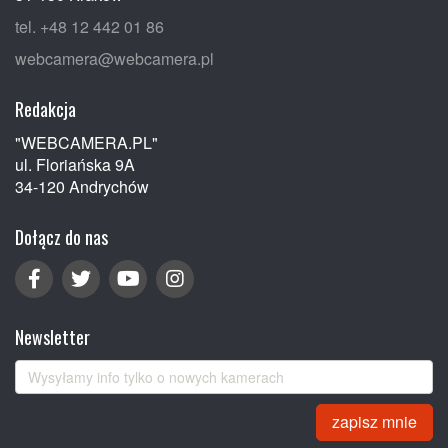
tel. +48 12 442 01 86
webcamera@webcamera.pl
Redakcja
"WEBCAMERA.PL"
ul. Floriańska 9A
34-120 Andrychów
Dołącz do nas
Newsletter
zapisz mnie