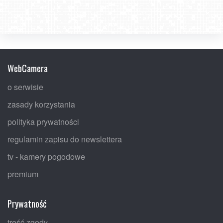
WebCamera
o serwisie
zasady korzystania
polityka prywatności
regulamin zapisu do newslettera
tv - kamery pogodowe
premium
Prywatność
treść zgody