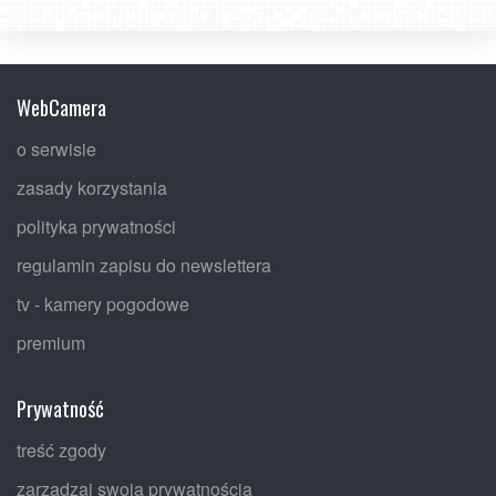
WebCamera
o serwisie
zasady korzystania
polityka prywatności
regulamin zapisu do newslettera
tv - kamery pogodowe
premium
Prywatność
treść zgody
zarządzaj swoją prywatnością