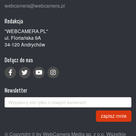
webcamera@webcamera.pl
Redakcja
"WEBCAMERA.PL"
ul. Floriańska 9A
34-120 Andrychów
Dołącz do nas
Newsletter
zapisz mnie
© Copyright © by WebCamera Media sp. z o.o. Wszelkie