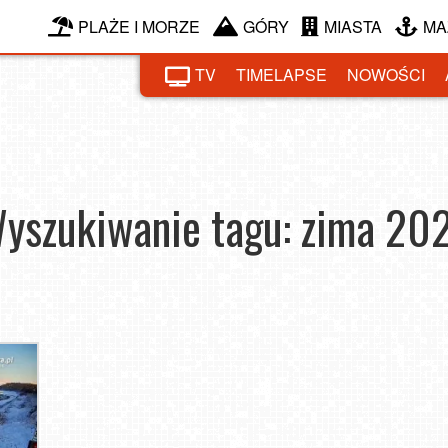
PLAŻE I MORZE
GÓRY
MIASTA
MA
TV
TIMELAPSE
NOWOŚCI
yszukiwanie tagu: zima 20