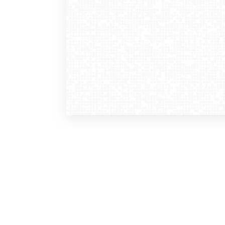
WebCamera
WebC
o serwisie
dla
zasady korzystania
ofer
polityka prywatności
gdz
regulamin zapisu do newslettera
kont
tv - kamery pogodowe
refe