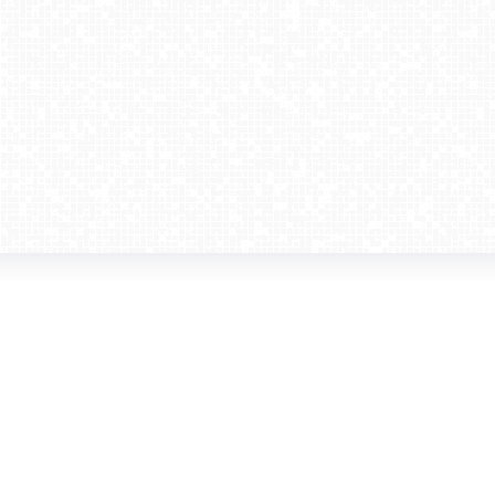
amera dla biznesu
Kontakt
WebCamera Media Sp. z o.o.
 reklamodawców
ul. św. Filipa 23/4
ta
31-150 Kraków
ie oglądać?
tel. +48 12 442 01 86
akt
rencje
webcamera@webcamera.pl