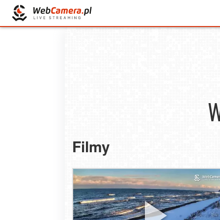
W
Filmy