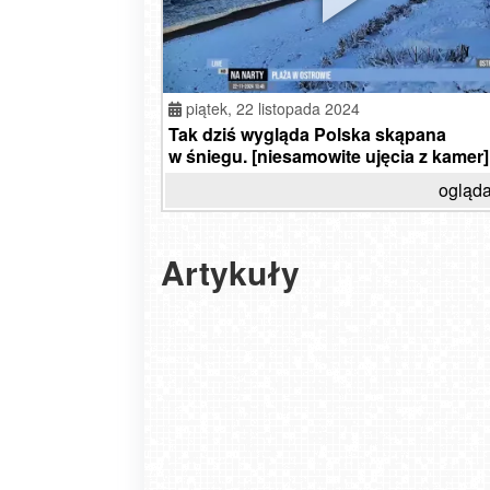
piątek,
22 listopada 2024
Tak dziś wygląda Polska skąpana
w śniegu. [niesamowite ujęcia z kamer]
ogląda
Artykuły
Gdzie pośmigasz już 29 listopada? Te stac
odpalają wyciągi szybciej niż zwykle. [kame
2025-11-28