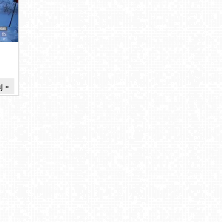
j »
Pierwszy śnieg, pierwsze szusy! Które ośrodki
je
zapraszają narciarzy już w listopadzie?
ry]
AKTUALIZACJA
2025-11-21
2024