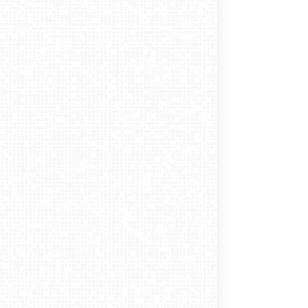
Kiedy odwiedzić Zakopane, aby skorzystać
z przejażdżki skuterami śnieżnymi?
-08-13