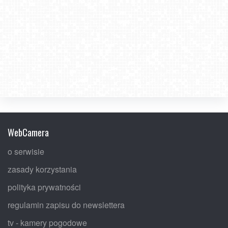
WebCamera
o serwisie
zasady korzystania
polityka prywatności
regulamin zapisu do newslettera
tv - kamery pogodowe