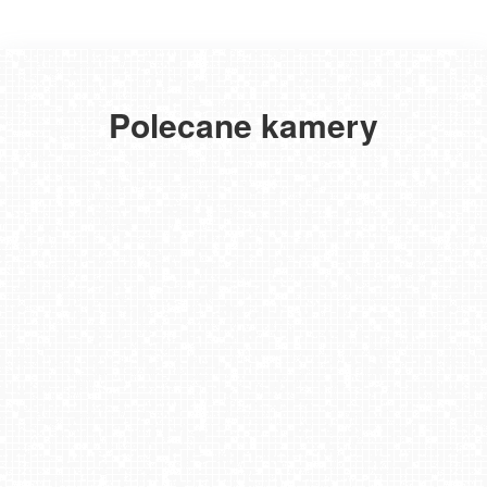
Polecane kamery
SARBINOWO - widok na plażę
CHŁOPY - widok na kutry rybackie
BOBOLIN - widok na plażę
MIELNO - widok na promenadę NOWOŚĆ