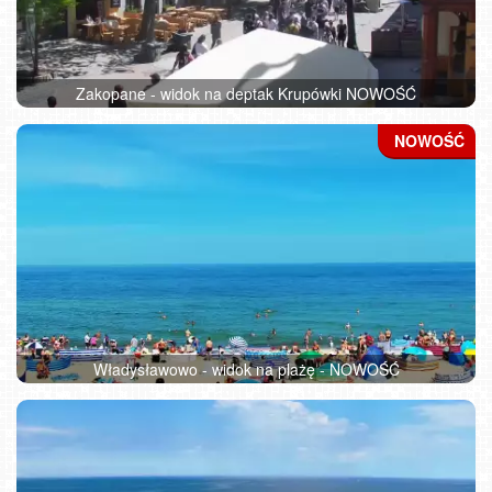
Zakopane - widok na deptak Krupówki NOWOŚĆ
Władysławowo - widok na plażę - NOWOŚĆ