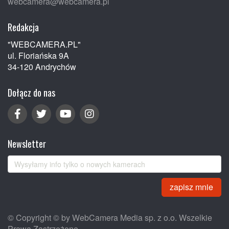
webcamera@webcamera.pl
Redakcja
"WEBCAMERA.PL"
ul. Floriańska 9A
34-120 Andrychów
Dołącz do nas
Newsletter
zapisz mnie
© Copyright © by WebCamera Media sp. z o.o. Wszelkie
Prawa Zastrzeżone.