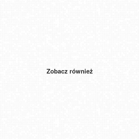
Zobacz również
KOSZALIN - widok na Rynek Staromiejski NOWOŚĆ
Gorzów Wielkopolski
STEGNA - nowe ujęcie na plażę NOWOŚĆ
Kęty - widok na rynek
JASTARNIA - widok na Molo NOWOŚĆ
BIAŁYSTOK - widok na Rynek Kościuszki NOWOŚĆ
DARŁOWO - widok na plażę
USTKA - widok na plażę