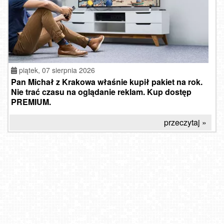
piątek, 07 sierpnia 2026
Pan Michał z Krakowa właśnie kupił pakiet na rok.
Nie trać czasu na oglądanie reklam. Kup dostęp
PREMIUM.
przeczytaj »
CZARNY GROŃ - Magiczna Osada
SOPOT - widok na Monciak
Hotel BUKOVINA - Bukowina Tatrzańska
Stacja narciarska KamiannaSki - NOWOŚĆ
Jurata - widok na plażę NOWOŚĆ
KOŁOBRZEG - widok na plażę
Warszawa - Plac Zamkowy 4K
Szwajcaria Bałtowska - ośrodek narciarski