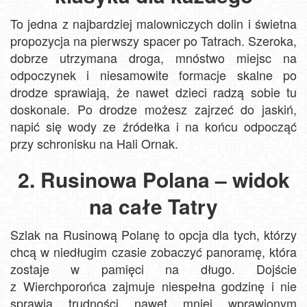
To jedna z najbardziej malowniczych dolin i świetna
propozycja na pierwszy spacer po Tatrach. Szeroka,
dobrze utrzymana droga, mnóstwo miejsc na
odpoczynek i niesamowite formacje skalne po
drodze sprawiają, że nawet dzieci radzą sobie tu
doskonale. Po drodze możesz zajrzeć do jaskiń,
napić się wody ze źródełka i na końcu odpocząć
przy schronisku na Hali Ornak.
2. Rusinowa Polana – widok
na całe Tatry
Szlak na Rusinową Polanę to opcja dla tych, którzy
chcą w niedługim czasie zobaczyć panoramę, która
zostaje w pamięci na długo. Dojście
z Wierchporońca zajmuje niespełna godzinę i nie
sprawia trudności nawet mniej wprawionym