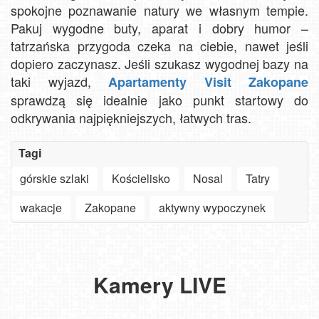
spokojne poznawanie natury we własnym tempie.
Pakuj wygodne buty, aparat i dobry humor –
tatrzańska przygoda czeka na ciebie, nawet jeśli
dopiero zaczynasz. Jeśli szukasz wygodnej bazy na
taki wyjazd,
Apartamenty Visit Zakopane
sprawdzą się idealnie jako punkt startowy do
odkrywania najpiękniejszych, łatwych tras.
Tagi
górskie szlaki
Kościelisko
Nosal
Tatry
Szanowny
użytkowniku
wakacje
Zakopane
aktywny wypoczynek
APLIKACJI
-
Jak
ważne
turyści
zmiany
szukają
Oglądaj
Krupówki
w aplikacjach
słońca
30.
plaże,
Wielka
-
na
nad
Góralski
deptaki,
Kamery LIVE
Krokiew
widok
Smart
Bałtykiem?
Festiwal
miasta
NOWOŚĆ
w
na
TV,
Zobacz,
w
i
-
Zakopanem
deptak
LG,
jaki
Bachledce:
góry
Pakiet