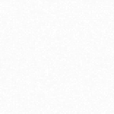
Butorowy Wierch
UFO - ski Bukowina Tatrzańska
KUŹNICE - Kolej na Kasprowy Wierch
Centrum Sportu - KOLOROWA w Karpaczu
Jaworzyna Krynicka-ski
Ski Arena Szrenica - Sudety Lift
Meander - widok na stok w Oravicach na Słowacji NOWOŚĆ
Kompleks BESKID Spytkowice - widok z górnej stacji