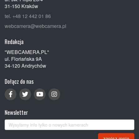
31-150 Kraków
tel. +48 12 442 01 86
webcamera@webcamera.pl
Redakcja
"WEBCAMERA.PL"
ul. Floriańska 9A
34-120 Andrychów
Dołącz do nas
Newsletter
zapisz mnie