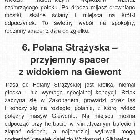
szemrzącego potoku. Po drodze mijasz drewniane
mostki, skalne ściany i miejsca na krótki
odpoczynek. To świetny wybór na spokojny,
rodzinny spacer z dala od zgiełku.
6. Polana Strążyska –
przyjemny spacer
z widokiem na Giewont
Trasa do Polany Strążyskiej jest krótka, niemal
płaska i nie wymaga specjalnej kondycji. Szlak
zaczyna się w Zakopanem, prowadzi przez las
i kończy się na rozległej polanie, z której widać
potężny masyw Giewontu. Na miejscu można
odpocząć przy herbacie w klimatycznym bufecie i
złapać oddech, a najbardziej wytrwali mogą
podreptać kawałek dalej do Wodospadu Siklawica.