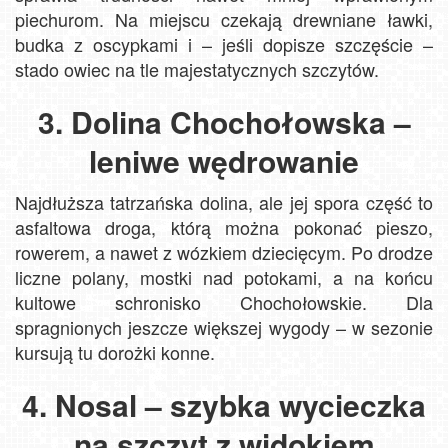
piechurom. Na miejscu czekają drewniane ławki,
budka z oscypkami i – jeśli dopisze szczęście –
stado owiec na tle majestatycznych szczytów.
3. Dolina Chochołowska –
leniwe wędrowanie
Najdłuższa tatrzańska dolina, ale jej spora część to
asfaltowa droga, którą można pokonać pieszo,
rowerem, a nawet z wózkiem dziecięcym. Po drodze
liczne polany, mostki nad potokami, a na końcu
kultowe schronisko Chochołowskie. Dla
spragnionych jeszcze większej wygody – w sezonie
kursują tu dorożki konne.
4. Nosal – szybka wycieczka
na szczyt z widokiem