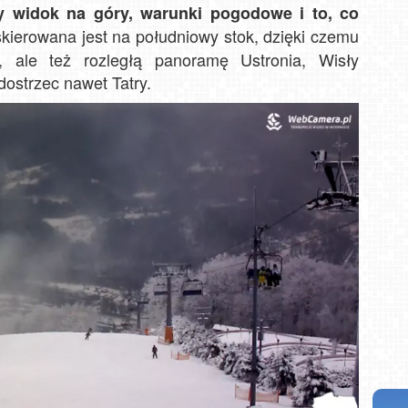
y widok na góry, warunki pogodowe i to, co
skierowana jest na południowy stok, dzięki czemu
i, ale też rozległą panoramę Ustronia, Wisły
ostrzec nawet Tatry.
Zakopane - widok na deptak Krupówki NOWOŚĆ
W