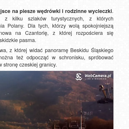
.
sce na piesze wędrówki i rodzinne wycieczki
z kilku szlaków turystycznych, z których
KA
U Ję
ia Polany. Dla tych, którzy wolą spokojniejszą
Jaw
inowa na Czantorię, z której rozpościera się
Winte
eskidzkie pasma.
wa, z której widać panoramę Beskidu Śląskiego
można też odpocząć w schronisku, spróbować
 stronę czeskiej granicy.