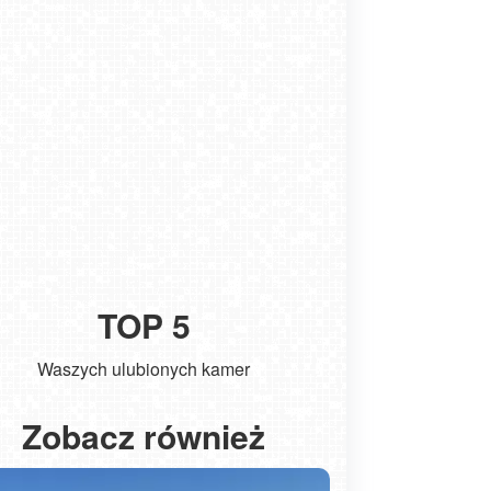
TOP 5
Waszych ulubionych kamer
ładysławowo - widok na plażę - NOWOŚĆ
Kołobrzeg
Zobacz również