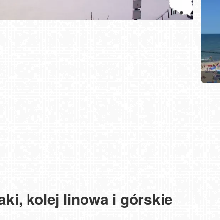
Ski 
wid
Gra
SZC
RES
ki, kolej linowa i górskie