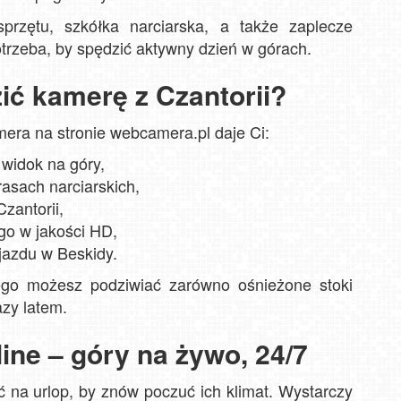
przętu, szkółka narciarska, a także zaplecze
trzeba, by spędzić aktywny dzień w górach.
ić kamerę z Czantorii?
era na stronie webcamera.pl daje Ci:
 widok na góry,
asach narciarskich,
Czantorii,
go w jakości HD,
jazdu w Beskidy.
tego możesz podziwiać zarówno ośnieżone stoki
azy latem.
ine – góry na żywo, 24/7
ć na urlop, by znów poczuć ich klimat. Wystarczy