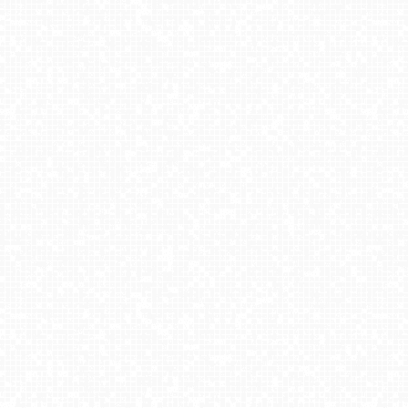
Skolnity Ski&Bike Park - Wieża Widokowa NOWOŚĆ
Kaniówka - widok z górnej stacji NOWOŚĆ
CZANTORIA -ski Ustroń
Stacja narciarska KamiannaSki - NOWOŚĆ
Nowa Osada-ski Wisła
Kamienica - Bolesławów