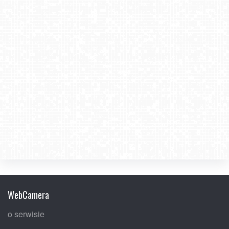
WebCamera
o serwisie