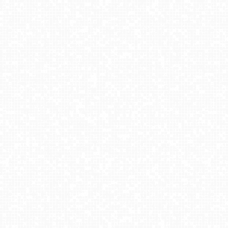
Kompleks BESKID Spytkowice
SKI SUCHE - widok na stok
HENRYK - Ski Krynica
BACHLEDKA Ski & Sun - Bachledova dolina
Zakopane - widok na dolną stację kolei na Gubałówkę
LISIA POLANA w Ustroniu - Nowość
Siepraw Ski
Meander Thermal&Ski Resort - widok na termy NOWOŚĆ