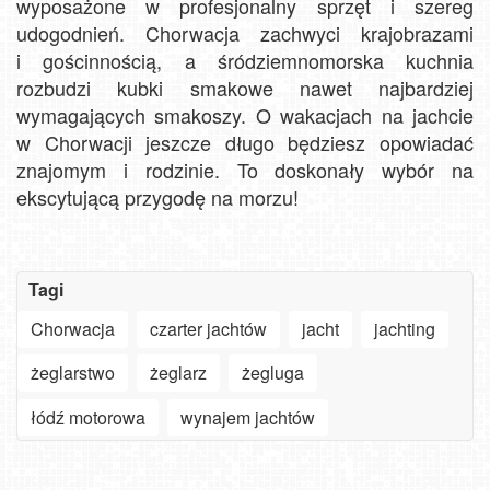
wyposażone w profesjonalny sprzęt i szereg
udogodnień. Chorwacja zachwyci krajobrazami
i gościnnością, a śródziemnomorska kuchnia
rozbudzi kubki smakowe nawet najbardziej
wymagających smakoszy. O wakacjach na jachcie
w Chorwacji jeszcze długo będziesz opowiadać
znajomym i rodzinie. To doskonały wybór na
ekscytującą przygodę na morzu!
Tagi
Chorwacja
czarter jachtów
jacht
jachting
żeglarstwo
żeglarz
żegluga
łódź motorowa
wynajem jachtów