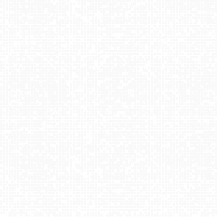
Kompleks narciarski - SŁOTWINY
BACHLEDKA Ski & Sun - Jezersko
Bachledka Ski & Sun
Jaworzyna Krynicka-ski
Stacja Narciarska SOSZÓW
Małe Ciche - dolna stacja