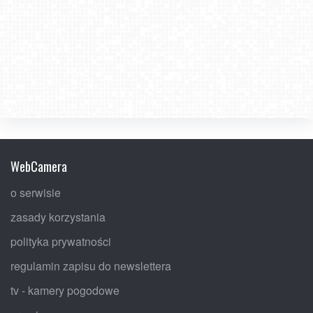
WebCamera
o serwisie
zasady korzystania
polityka prywatności
regulamin zapisu do newslettera
tv - kamery pogodowe