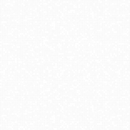
KASINA - SKI górna stacja wyciągu
Jezioro Białe - Okuninka