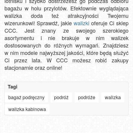
lotnisku i szybko dostrzeżesz go podczas odbioru
bagażu w holu przylotów. Efektownie wyglądająca
walizka doda też atrakcyjności Twojemu
wizerunkowi! Sprawdź, jakie
walizki
oferuje Ci sklep
CCC. Jest znany ze swojego szerokiego
asortymentu i nie brakuje w nim walizek
dostosowanych do różnych wymagań. Znajdziesz
w nim modele najwyższej jakości, które będą służyć
Ci przez lata. W CCC możesz robić zakupy
stacjonarnie oraz online!
Tagi
bagaż podręczny
podróż
podróże
walizka
Szanowny
użytkowniku
walizka kabinowa
APLIKACJI
-
Jak
ważne
turyści
zmiany
szukają
Oglądaj
w aplikacjach
słońca
30.
plaże,