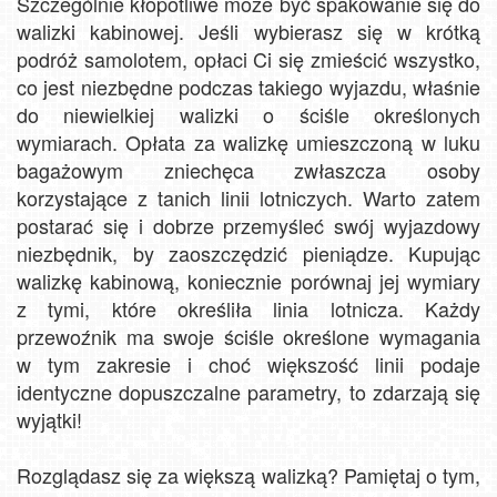
Szczególnie kłopotliwe może być spakowanie się do
walizki kabinowej. Jeśli wybierasz się w krótką
podróż samolotem, opłaci Ci się zmieścić wszystko,
co jest niezbędne podczas takiego wyjazdu, właśnie
do niewielkiej walizki o ściśle określonych
wymiarach. Opłata za walizkę umieszczoną w luku
bagażowym zniechęca zwłaszcza osoby
korzystające z tanich linii lotniczych. Warto zatem
postarać się i dobrze przemyśleć swój wyjazdowy
niezbędnik, by zaoszczędzić pieniądze. Kupując
walizkę kabinową, koniecznie porównaj jej wymiary
z tymi, które określiła linia lotnicza. Każdy
przewoźnik ma swoje ściśle określone wymagania
w tym zakresie i choć większość linii podaje
identyczne dopuszczalne parametry, to zdarzają się
wyjątki!
Rozglądasz się za większą walizką? Pamiętaj o tym,