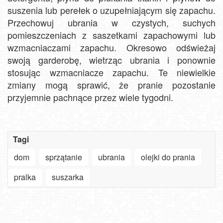
suszenia lub perełek o uzupełniającym się zapachu.
Przechowuj ubrania w czystych, suchych
pomieszczeniach z saszetkami zapachowymi lub
wzmacniaczami zapachu. Okresowo odświeżaj
swoją garderobę, wietrząc ubrania i ponownie
stosując wzmacniacze zapachu. Te niewielkie
zmiany mogą sprawić, że pranie pozostanie
przyjemnie pachnące przez wiele tygodni.
Szanowny
użytkowniku
APLIKACJI
Tagi
-
Jak
ważne
turyści
dom
sprzątanie
ubrania
olejki do prania
zmiany
szukają
Oglądaj
w aplikacjach
słońca
30.
plaże,
na
nad
Góralski
deptaki,
pralka
suszarka
Smart
Bałtykiem?
Festiwal
miasta
NOWOŚĆ
TV,
Zobacz,
w
i
-
LG,
jaki
Bachledce:
góry
Pakiet
Android
plażowicze
Tradycja,
bez
6
oraz
mają
gwiazdy
ograniczeń.