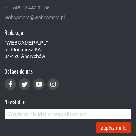
tel. +48 12 442 01 86
webcamera@webcamera.pl
Redakcja
"WEBCAMERA.PL"
ul. Floriańska 9A
34-120 Andrychów
Dołącz do nas
Newsletter
zapisz mnie