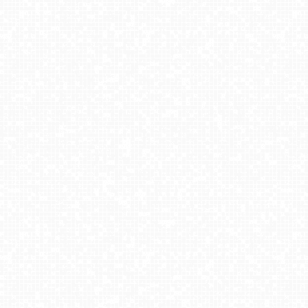
Kompleks Beskid Spytkowice - widok na taśmę
Centrum Sportu - KOLOROWA w Karpaczu
HENRYK - Ski Krynica centrum
TATRY Zachodnie
Meander - widok na stok i termy Oravice
SŁOTWINY-ski - widok na dolną stację
Krupówki - widok na deptak
Zakopane - widok na dolną stację kolei na Gubałówkę