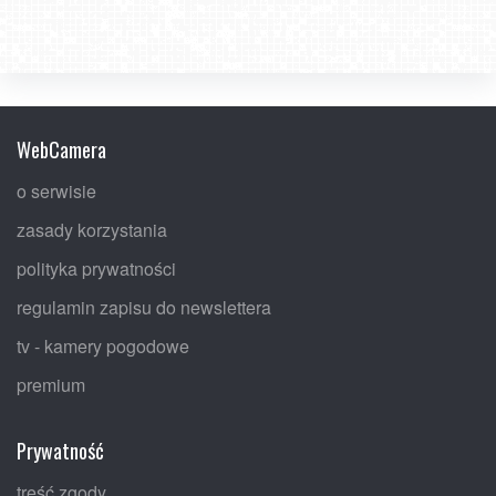
WebCamera
o serwisie
zasady korzystania
polityka prywatności
regulamin zapisu do newslettera
tv - kamery pogodowe
premium
Prywatność
treść zgody