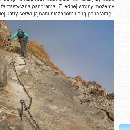
ę fantastyczna panorama. Z jednej strony możemy
giej Tatry serwują nam niezapomnianą panoramę.
i NOWOŚĆ
Władysławowo - widok na plażę - NOWOŚĆ