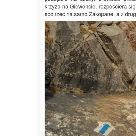
krzyża na Giewoncie, rozpościera si
spojrzeć na samo Zakopane, a z dru
Zakopane - widok na deptak Krupówk