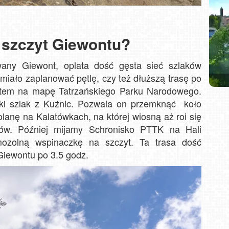
 szczyt Giewontu?
any Giewont, oplata dość gęsta sieć szlaków
miało zaplanować pętlę, czy też dłuższą trasę po
Jaw
zatem na mapę Tatrzańskiego Parku Narodowego.
SKI 
wi
Molo
eski szlak z Kuźnic. Pozwala on przemknąć koło
w
Nowa
olanę na Kalatówkach, na której wiosną aż roi się
sów. Później mijamy Schronisko PTTK na Hali
ozolną wspinaczkę na szczyt. Ta trasa dość
Giewontu po 3.5 godz.