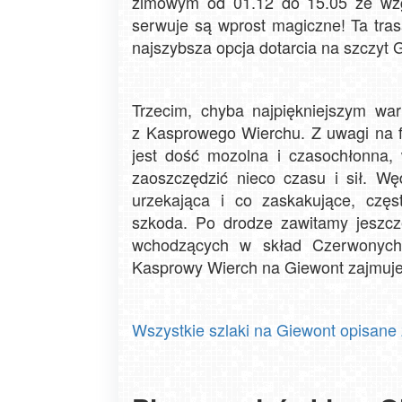
zimowym od 01.12 do 15.05 ze wzg
serwuje są wprost magiczne! Ta tras
najszybsza opcja dotarcia na szczyt 
Trzecim, chyba najpiękniejszym war
z Kasprowego Wierchu. Z uwagi na 
jest dość mozolna i czasochłonna, 
zaoszczędzić nieco czasu i sił. W
urzekająca i co zaskakujące, czę
szkoda. Po drodze zawitamy jeszcz
wchodzących w skład Czerwonych W
Kasprowy Wierch na Giewont zajmuje 
Wszystkie szlaki na Giewont opisane