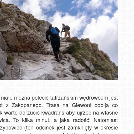
C
L
Us
Karp
Jawo
 śmiało można polecić tatrzańskim wędrowcom jest
ost z Zakopanego. Trasa na Giewont odbija co
ak warto dorzucić kwadrans aby ujrzeć na własne
ca. To kilka minut, a jaka radość! Natomiast
zybowiec (ten odcinek jest zamknięty w okresie