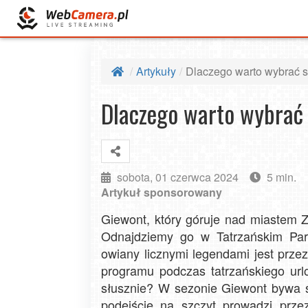
Artykuły
Dlaczego warto wybrać s
Dlaczego warto wybrać 
sobota, 01 czerwca 2024
5 min.
Artykuł sponsorowany
Giewont, który góruje nad miastem 
Odnajdziemy go w Tatrzańskim Par
owiany licznymi legendami jest prz
programu podczas tatrzańskiego urlo
słusznie? W sezonie Giewont bywa sz
podejście na szczyt prowadzi prze