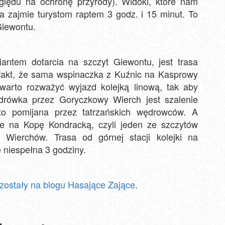
lędu na ochronę przyrody). Widoki, które nam
a zajmie turystom raptem 3 godz. i 15 minut. To
Giewontu.
iantem dotarcia na szczyt Giewontu, jest trasa
fakt, że sama wspinaczka z Kuźnic na Kasprowy
warto rozważyć wyjazd kolejką linową, tak aby
ędrówka przez Goryczkowy Wierch jest szalenie
sto pomijana przez tatrzańskich wędrowców. A
e na Kopę Kondracką, czyli jeden ze szczytów
ierchów. Trasa od górnej stacji kolejki na
niespełna 3 godziny.
 zostały na blogu Hasające Zające
.