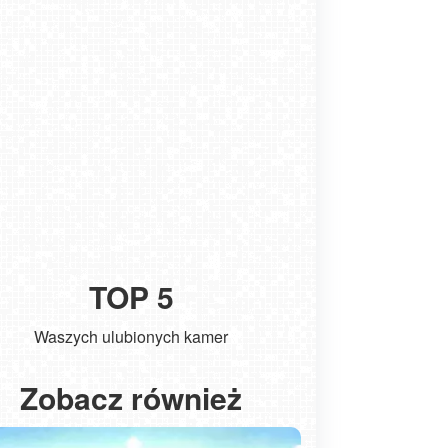
TOP 5
Waszych ulubionych kamer
Kołobrzeg - widok na molo
ŁEBA - wido
Zobacz również