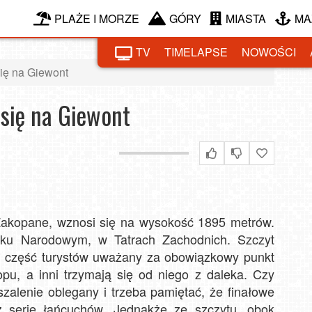
PLAŻE I MORZE
GÓRY
MIASTA
MA
TV
TIMELAPSE
NOWOŚCI
ię na Giewont
się na Giewont
Zakopane, wznosi się na wysokość 1895 metrów.
ku Narodowym, w Tatrach Zachodnich. Szczyt
ez część turystów uważany za obowiązkowy punkt
pu, a inni trzymają się od niego z daleka. Czy
alenie oblegany i trzeba pamiętać, że finałowe
z serię łańcuchów. Jednakże ze szczytu, obok