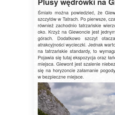
Plusy wędrówki na G
Śmiało można powiedzieć, że Giewo
szczytów w Tatrach. Po pierwsze, cza
również zachodnio tatrzańskie wierz
oko. Krzyż na Giewoncie jest jednym
górach. Dodatkowo szczyt otacza
atrakcyjności wycieczki. Jednak wart
na tatrzańskie standardy, to wyma
Pojawia się tutaj ekspozycja oraz ł
miejsca. Giewont jest szalenie niebez
się na horyzoncie załamanie pogody
w bezpieczne miejsce.